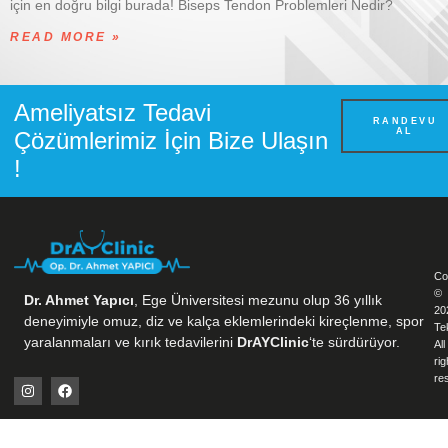
için en doğru bilgi burada! Biseps Tendon Problemleri Nedir?
READ MORE »
Ameliyatsız Tedavi
RANDEVU
AL
Çözümlerimiz İçin Bize Ulaşın
!
Co
©
Dr. Ahmet Yapıcı
, Ege Üniversitesi mezunu olup 36 yıllık
20
deneyimiyle omuz, diz ve kalça eklemlerindeki kireçlenme, spor
Te
yaralanmaları ve kırık tedavilerini
DrAYClinic
‘te sürdürüyor.
All
rig
re