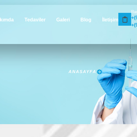
Ra
+(
kımda
Tedaviler
Galeri
Blog
İletişim
+(
ANASAYFA