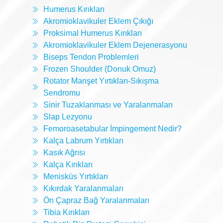
Humerus Kırıkları
Akromioklavikuler Eklem Çıkığı
Proksimal Humerus Kırıkları
Akromioklavikuler Eklem Dejenerasyonu
Biseps Tendon Problemleri
Frozen Shoulder (Donuk Omuz)
Rotator Manşet Yırtıkları-Sıkışma
Sendromu
Sinir Tuzaklanması ve Yaralanmaları
Slap Lezyonu
Femoroasetabular İmpingement Nedir?
Kalça Labrum Yırtıkları
Kasık Ağrısı
Kalça Kırıkları
Menisküs Yırtıkları
Kıkırdak Yaralanmaları
Ön Çapraz Bağ Yaralanmaları
Tibia Kırıkları