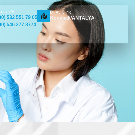
ndevu Al
Dr. Ay Clinic
90) 532 551 79 05
Konyaalt/ANTALYA
90) 546 277 8774