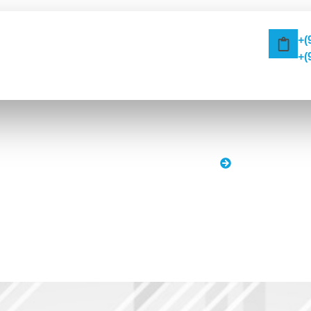
Ra
+(
kımda
Tedaviler
Galeri
Blog
İletişim
+(
kları
ANASAYFA