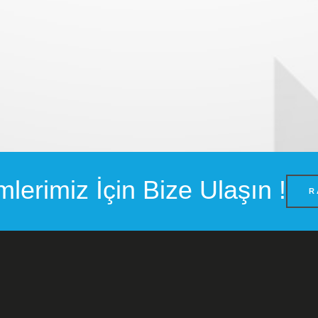
lerimiz İçin Bize Ulaşın !
R