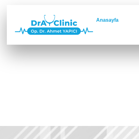
Anasayfa
Hak
Humerus Kırı