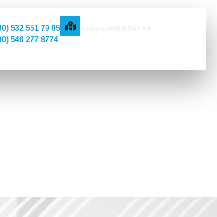
ndevu Al
Dr. Ay Clinic
90) 532 551 79 05
Konyaalt/ANTALYA
90) 546 277 8774