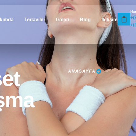
Ra
+(
kımda
Tedaviler
Galeri
Blog
İletişim
+(
et
ANASAYFA
ışma