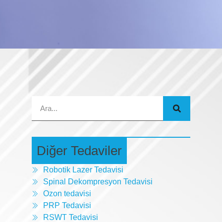
Diğer Tedaviler
Robotik Lazer Tedavisi
Spinal Dekompresyon Tedavisi
Ozon tedavisi
PRP Tedavisi
RSWT Tedavisi