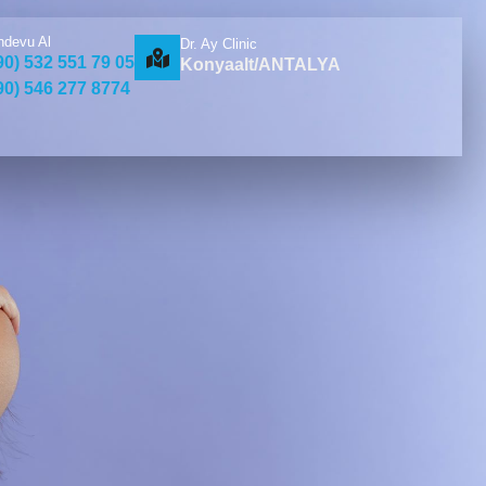
ndevu Al
Dr. Ay Clinic
90) 532 551 79 05
Konyaalt/ANTALYA
90) 546 277 8774