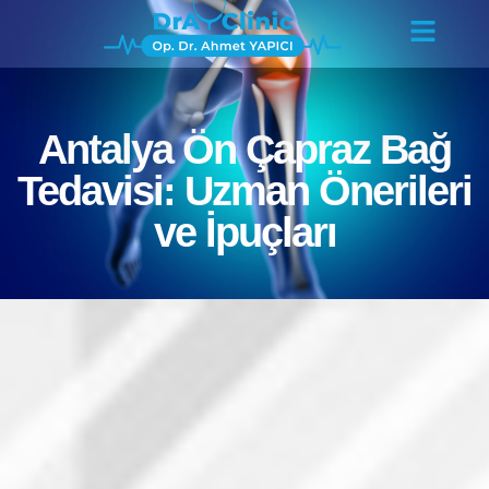
Antalya Ön Çapraz Bağ
Tedavisi: Uzman Önerileri
ve İpuçları