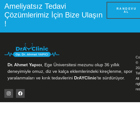
Ameliyatsız Tedavi
RANDEVU
AL
Çözümlerimiz İçin Bize Ulaşın
!
Co
©
Dr. Ahmet Yapıcı
, Ege Üniversitesi mezunu olup 36 yıllık
20
deneyimiyle omuz, diz ve kalça eklemlerindeki kireçlenme, spor
Te
yaralanmaları ve kırık tedavilerini
DrAYClinic
‘te sürdürüyor.
All
rig
re